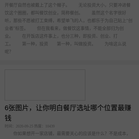
开餐厅自然也被戴上了这个帽子。 无论投资大小，只要冲进餐
饮这个圈圈，都叫餐饮创业，简称餐创。 虽然这个名字很好
听，那些不愿被打工束缚，希望单飞的人，也都乐于为自己贴上“创
业者”标签。 但在我看来，做餐饮这事情，不能全部归为创
业。 在开饭店这件事上，也分三种，即投资、创业、打
工。 第一种，投资 第一种，叫做投资。 为啥这么说
呢？
6张图片，让你明白餐厅选址哪个位置最赚
钱
时间：2020-09-25 热度：10439
你如果想开一家店铺，最需要关心的应该是什么？不是成本，