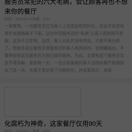
服务员常犯的六大毛病，会让顾客再也不想
来你的餐厅
时间：2020-09-14 热度：8352
一家餐馆，一位服务员在为客人上完菜品和饮料后，总会不自觉地
用手去蹭蹭鼻子下面。这位年轻服务员的“毛病”让客人感到很不舒
服，这多不卫生啊。当然，客人对此并没有明说，只是不再光顾
了。而很多这位服务员曾服务过的客人再到店时，也明确指出，不
要再安排这位服务员为他们提供服务。为此，主管和这个服务员百
思不得其解。直到有一天，一位比较直爽的客人当场向餐厅经理指
出了这一点，大家才意识到了问题所在，并促其改正，渐渐
化腐朽为神奇，这家餐厅仅用90天
时间：2020-09-11 热度：8904