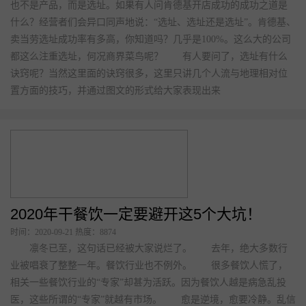
也不是产品，而是选址。如果有人问肯德基开店成功的成功之道是
什么？经营者们会异口同声地说：“选址、选址还是选址”。肯德基、
卖当劳选址成功率有多高，你知道吗？几乎是100%。这么大的公司
都这么注重选址，何况商界菜鸟呢？ 有人要问了，选址有什么
诀窍呢？当然这里面的诀窍很多，这里只讲几个人流与地理相对位
置方面的技巧，并通过图文的形式给大家表现出来
2020年干餐饮一定要避开这5个大坑！
时间：2020-09-21 热度：8874
凛冬已至，这句话已经被大家说烂了。 去年，绝大多数行
业被唱衰了整整一年。餐饮行业也不例外。 很多餐饮人慌了，
相关一些餐饮行业的“专家”却甚为活跃。因为餐饮人越是病急乱投
医，这些所谓的“专家”就越有市场。 愈是逆境，愈要冷静。乱信