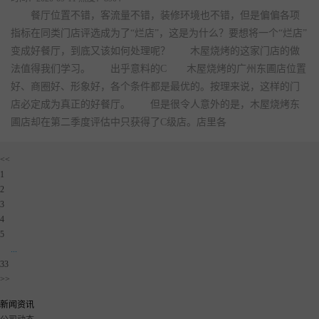
餐厅位置不错，客流量不错，装修环境也不错，但是偏偏各项
指标在同类门店评选成为了“烂店”，这是为什么？要想将一个“烂店”
变成好餐厅，到底又该如何处理呢？ 木屋烧烤的这家门店的做
法值得我们学习。 出乎意料的C 木屋烧烤的广州东圃店位置
好、商圈好、形象好，各个条件都是最优的。按理来说，这样的门
店必定成为真正的好餐厅。 但是很令人意外的是，木屋烧烤东
圃店却在第二季度评估中只获得了C级店。店里各
<<
1
2
3
4
5
...
33
>>
新闻资讯