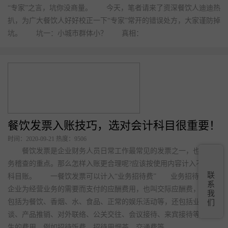
“专家”之言，坑你没商量。 今天，笔者请来了资深餐饮人迪迪热
扒，为广大餐饮人好好校正一下“专家”常开的错误处方，大家谨防掉
坑。 坑一：小城市群体小？ 真相：
餐饮发票入账技巧，选对会计科目很重要！
时间：2020-09-21 热度：9506
餐饮发票是企业财务人员日常工作最常见的发票之一，也是税
务稽查的重点。那么怎样入账更合理呢?应该按使用内容计入不同的
联
科目账。 一餐饮发票可以计入“业务招待费” 业务招待费是指
系
企业为经营业务的需要而支付的应酬费用，也叫交际应酬费，主要
我
包括为餐饮、香烟、水、食品、正常的娱乐活动等，还包括业务洽
们
谈、产品推销、对外联络、公关交往、会议接待、来宾接待等所发
生的费用，例如招待饭费、招待用烟茶、交通费等。