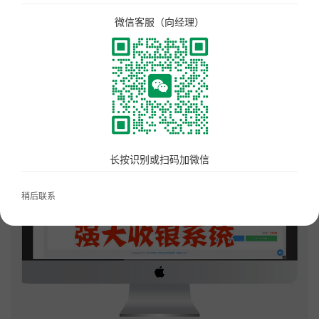
美食广场数字化解决方案
微信客服（向经理）
首页
点单星门店小程序
新闻资讯
智慧城管执法静态停车管理系统
待办通——会议360度通知
配套硬件产品：
长按识别或扫码加微信
立式刷脸支付
门店收银机
稍后联系
10.1寸高清屏点单平板
打印机
扫码枪
58小票打印纸
服务市场