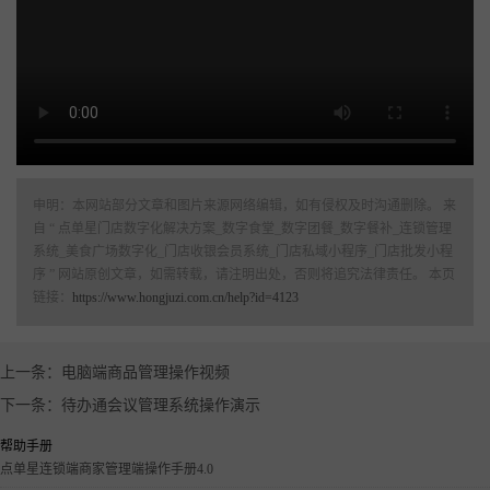
更多产品
开店咨询：19892967145 商家服务：19892967145
申明：本网站部分文章和图片来源网络编辑，如有侵权及时沟通删除。 来
自 “ 点单星门店数字化解决方案_数字食堂_数字团餐_数字餐补_连锁管理
系统_美食广场数字化_门店收银会员系统_门店私域小程序_门店批发小程
序 ” 网站原创文章，如需转载，请注明出处，否则将追究法律责任。 本页
链接：
https://www.hongjuzi.com.cn/help?id=4123
上一条：电脑端商品管理操作视频
下一条：待办通会议管理系统操作演示
帮助手册
点单星连锁端商家管理端操作手册4.0