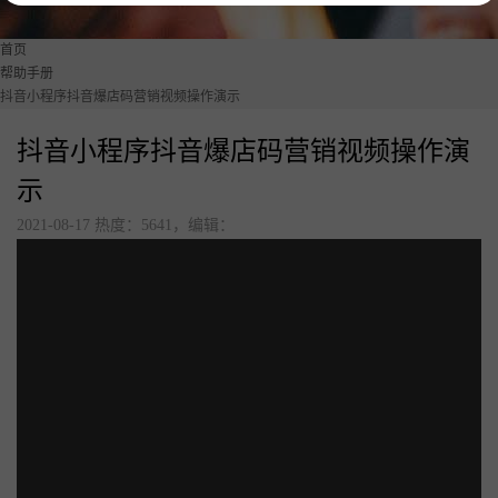
美食广场数字化解决方案
首页
点单星门店小程序
帮助手册
抖音小程序抖音爆店码营销视频操作演示
智慧城管执法静态停车管理系统
抖音小程序抖音爆店码营销视频操作演
待办通——会议360度通知
示
2021-08-17 热度：5641，编辑：
配套硬件产品：
立式刷脸支付
门店收银机
10.1寸高清屏点单平板
打印机
扫码枪
58小票打印纸
服务市场